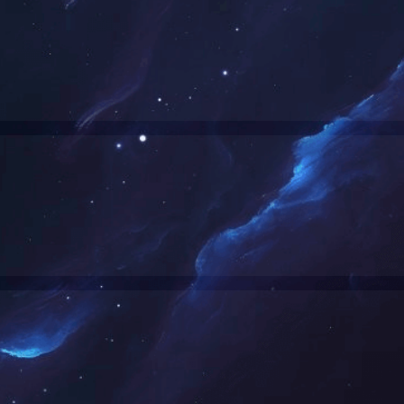
进口报刊
进口图书
进口音像
教材业务
保持良好的合作关系，
已为上百家国际学校，培训机构，高等院校客户提