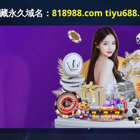
免费服务热线
站
米兰官方网站-米兰milan(中国)
中图业务